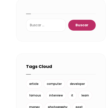
Tags Cloud
article
computer
developer
famous
interview
it
learn
money
photography
post