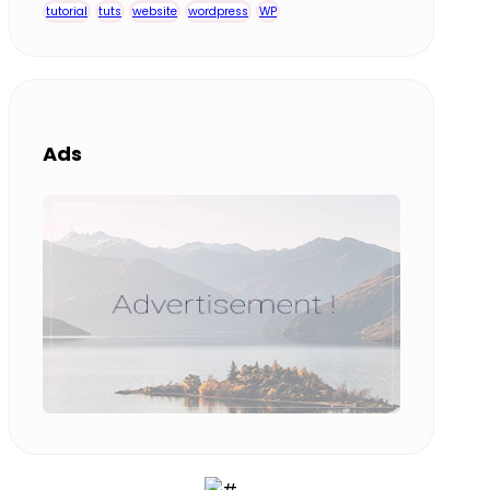
tutorial
tuts
website
wordpress
WP
Ads